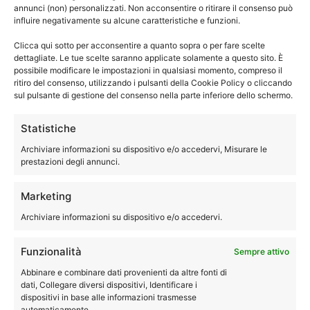
annunci (non) personalizzati. Non acconsentire o ritirare il consenso può
influire negativamente su alcune caratteristiche e funzioni.
Clicca qui sotto per acconsentire a quanto sopra o per fare scelte
dettagliate. Le tue scelte saranno applicate solamente a questo sito. È
possibile modificare le impostazioni in qualsiasi momento, compreso il
ritiro del consenso, utilizzando i pulsanti della Cookie Policy o cliccando
sul pulsante di gestione del consenso nella parte inferiore dello schermo.
La nostra assistenza lavatrici Bologna
Multimarca
Statistiche
Archiviare informazioni su dispositivo e/o accedervi, Misurare le
Assistenza lavatrici Bologna
, il nostro
tecnico
è pronto
prestazioni degli annunci.
a fornirti
assistenza per lavatrici
. Quindi chiama
subito
Elettrodom Service
.
Marketing
Archiviare informazioni su dispositivo e/o accedervi.
La tua lavatrice ti da dei problemi? Non lava più come una
volta? Hai bisogno di assistenza o riparazione sulla tua
Funzionalità
Sempre attivo
lavatrice.
Abbinare e combinare dati provenienti da altre fonti di
dati, Collegare diversi dispositivi, Identificare i
Allora chiama e prenota un tecnico specializzato di
dispositivi in base alle informazioni trasmesse
Elettrodom Service, per riparazione o assistenza sulla
automaticamente.