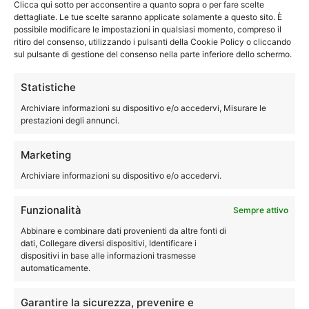
Clicca qui sotto per acconsentire a quanto sopra o per fare scelte
dettagliate. Le tue scelte saranno applicate solamente a questo sito. È
possibile modificare le impostazioni in qualsiasi momento, compreso il
ritiro del consenso, utilizzando i pulsanti della Cookie Policy o cliccando
sul pulsante di gestione del consenso nella parte inferiore dello schermo.
Statistiche
Archiviare informazioni su dispositivo e/o accedervi, Misurare le
prestazioni degli annunci.
La nostra assistenza frigoriferi
Marketing
Bologna Multimarca
Archiviare informazioni su dispositivo e/o accedervi.
Assistenza frigoriferi Bologna
, il nostro
tecnico
è
Funzionalità
Sempre attivo
pronto a fornirti
assistenza per frigoriferi
. Quindi
Abbinare e combinare dati provenienti da altre fonti di
chiama subito
Elettrodom Service
.
dati, Collegare diversi dispositivi, Identificare i
dispositivi in base alle informazioni trasmesse
automaticamente.
Il tuo frigorifero ti dà dei problemi? Non raffredda più
come una volta? Hai bisogno di assistenza o riparazione
Garantire la sicurezza, prevenire e
per il tuo frigorifero.