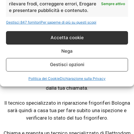
rilevare frodi, correggere errori, Erogare
Sempre attivo
e presentare pubblicità e contenuto.
Allora chiama e prenota un tecnico specializzato di
Elettrodom Service, per riparazione o assistenza sul tuo
Gestisci 847 fornitori
Per saperne di più su questi scopi
frigorifero.
Non importa la marca, l’importante è che sia fuori
Accetta cookie
garanzia, quindi che tu l’abbia acquistato più di due anni
fa.
Nega
Gestisci opzioni
Il nostro tecnico frigoriferi Bologna è infatti in grado di
riparare qualsiasi danno o guasto del tuo frigorifero. I
Politica dei Cookie
Dichiarazione sulla Privacy
nostri interventi sono molto rapidi, dalle 24 alle 48 ore
dalla tua chiamata.
Il tecnico specializzato in riparazione frigoriferi Bologna
sarà quindi a casa tua per fare subito una ispezione e
verificare lo stato del tuo frigorifero.
Chiama e prenota un tecnico specializzato di Elettrodom