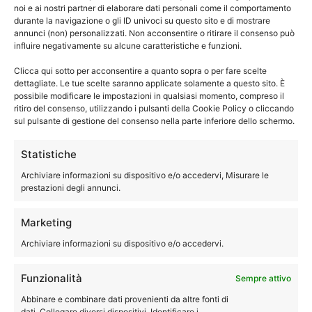
Tecnici specializzati con esperienza per assistenza,
noi e ai nostri partner di elaborare dati personali come il comportamento
riparazione, manutenzione e pulizia della asciugatrice
durante la navigazione o gli ID univoci su questo sito e di mostrare
®
annunci (non) personalizzati. Non acconsentire o ritirare il consenso può
Whirlpool
.
influire negativamente su alcune caratteristiche e funzioni.
Siamo quindi disponibili a eseguire le riparazioni della tua
asciugatrice direttamente a domicilio.
Clicca qui sotto per acconsentire a quanto sopra o per fare scelte
dettagliate. Le tue scelte saranno applicate solamente a questo sito. È
possibile modificare le impostazioni in qualsiasi momento, compreso il
ritiro del consenso, utilizzando i pulsanti della Cookie Policy o cliccando
051-0040244
sul pulsante di gestione del consenso nella parte inferiore dello schermo.
Statistiche
Archiviare informazioni su dispositivo e/o accedervi, Misurare le
Assistenza Whirlpool Granarolo
prestazioni degli annunci.
Emilia lavastoviglie
Marketing
Archiviare informazioni su dispositivo e/o accedervi.
Funzionalità
Sempre attivo
Abbinare e combinare dati provenienti da altre fonti di
dati, Collegare diversi dispositivi, Identificare i