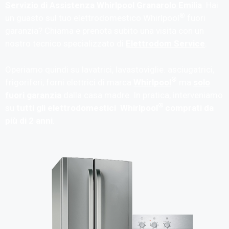
Servizio di Assistenza Whirlpool Granarolo Emilia
. Hai
®
un guasto sul tuo elettrodomestico Whirlpool
fuori
garanzia? Chiama e prenota subito una visita con un
nostro tecnico specializzato di
Elettrodom Service
.
Operiamo quindi su lavatrici, lavastoviglie. asciugatrici,
®
frigoriferi, forni elettrici di marca
Whirlpool
ma
solo
fuori garanzia
dalla casa madre. In pratica, interveniamo
®
su
tutti gli elettrodomestici Whirlpool
comprati da
più di 2 anni
.