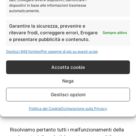
dispositivi in base alle informazioni trasmesse
automaticamente.
Garantire la sicurezza, prevenire e
rilevare frodi, correggere errori, Erogare
Sempre attivo
e presentare pubblicità e contenuto.
Assistenza Whirlpool Granarolo Emilia
–
Gestisci 848 fornitori
Per saperne di più su questi scopi
Riparazioni Lavastoviglie Fuori Garanzia.
Accetta cookie
®
La tua lavastoviglie Whirlpool
ti da dei problemi? Non lava
bene? Lascia le stoviglie sporche? Abbiamo tecnici
Nega
specializzati nel campo riparazione e assistenza
®
lavastoviglie di marca Whirlpool
.
Gestisci opzioni
Chiama e prenota un tecnico specializzato di Elettrodom
Service, per riparazione o assistenza sulla tua lavastoviglie
Politica dei Cookie
Dichiarazione sulla Privacy
®
Whirlpool
.
Risolviamo pertanto tutti i malfunzionamenti della