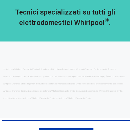
Tecnici specializzati su tutti gli
®
elettrodomestici Whirlpool
.
assistenza Whirlpool Granarolo Emilia elettrodomestici, chiama la assistenza Whirlpool Granarolo Emilia lavatrici, forniamo
assistenza Whirlpool Granarolo Emilia asciugatrici, prenota assistenza Whirlpool Granarolo Emilia lavastoviglie, forniamo assistenza
Whirlpool Granarolo Emilia frigoriferi, intervento assistenza Whirlpool Granarolo Emilia forno elettrico, pronto intervento assistenza
Whirlpool Granarolo Emilia, riparazione e assistenza Whirlpool Granarolo Emilia, interventi di assistenza Whirlpool Granarolo Emilia,
ricambi originale in assistenza Whirlpool Granarolo Emilia, assistenza Whirlpool Granarolo Emilia