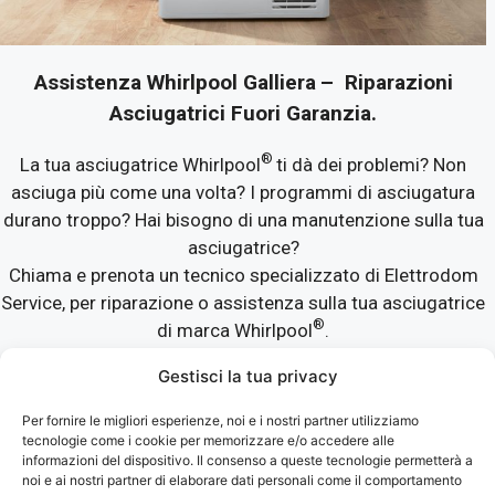
Assistenza Whirlpool Galliera
– Riparazioni
Asciugatrici Fuori Garanzia.
®
La tua asciugatrice Whirlpool
ti dà dei problemi? Non
asciuga più come una volta? I programmi di asciugatura
durano troppo? Hai bisogno di una manutenzione sulla tua
asciugatrice?
Chiama e prenota un tecnico specializzato di Elettrodom
Service, per riparazione o assistenza sulla tua asciugatrice
®
di marca Whirlpool
.
Gestisci la tua privacy
®
Assistenza Whirlpool Galliera
solo con ricambi con
garanzia di un anno.
Per fornire le migliori esperienze, noi e i nostri partner utilizziamo
tecnologie come i cookie per memorizzare e/o accedere alle
informazioni del dispositivo. Il consenso a queste tecnologie permetterà a
Tecnici specializzati con esperienza per assistenza,
noi e ai nostri partner di elaborare dati personali come il comportamento