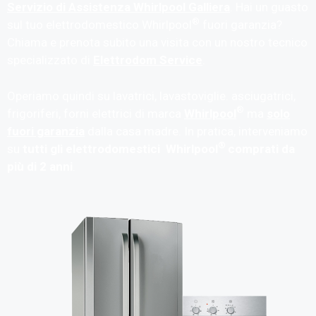
Servizio di Assistenza Whirlpool Galliera
. Hai un guasto
®
sul tuo elettrodomestico Whirlpool
fuori garanzia?
Chiama e prenota subito una visita con un nostro tecnico
specializzato di
Elettrodom Service
.
Operiamo quindi su lavatrici, lavastoviglie. asciugatrici,
®
frigoriferi, forni elettrici di marca
Whirlpool
ma
solo
fuori garanzia
dalla casa madre. In pratica, interveniamo
®
su
tutti gli elettrodomestici Whirlpool
comprati da
più di 2 anni
.