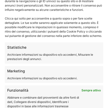
riparazione, manutenzione e pulizia della asciugatrice
durante la navigazione o gli ID univoci su questo sito e di mostrare
®
annunci (non) personalizzati. Non acconsentire o ritirare il consenso può
Whirlpool
.
influire negativamente su alcune caratteristiche e funzioni.
Siamo quindi disponibili a eseguire le riparazioni della tua
asciugatrice direttamente a domicilio.
Clicca qui sotto per acconsentire a quanto sopra o per fare scelte
dettagliate. Le tue scelte saranno applicate solamente a questo sito. È
possibile modificare le impostazioni in qualsiasi momento, compreso il
ritiro del consenso, utilizzando i pulsanti della Cookie Policy o cliccando
051-0040244
sul pulsante di gestione del consenso nella parte inferiore dello schermo.
Statistiche
Archiviare informazioni su dispositivo e/o accedervi, Misurare le
Assistenza Whirlpool Galliera
prestazioni degli annunci.
lavastoviglie
Marketing
Archiviare informazioni su dispositivo e/o accedervi.
Funzionalità
Sempre attivo
Abbinare e combinare dati provenienti da altre fonti di
dati, Collegare diversi dispositivi, Identificare i
dispositivi in base alle informazioni trasmesse