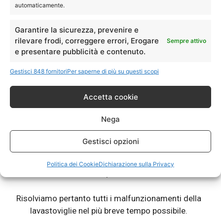
automaticamente.
Garantire la sicurezza, prevenire e
rilevare frodi, correggere errori, Erogare
Sempre attivo
e presentare pubblicità e contenuto.
Assistenza Whirlpool Galliera
– Riparazioni
Gestisci 848 fornitori
Per saperne di più su questi scopi
Lavastoviglie Fuori Garanzia.
Accetta cookie
®
La tua lavastoviglie Whirlpool
ti da dei problemi? Non lava
bene? Lascia le stoviglie sporche? Abbiamo tecnici
Nega
specializzati nel campo riparazione e assistenza
®
lavastoviglie di marca Whirlpool
.
Gestisci opzioni
Chiama e prenota un tecnico specializzato di Elettrodom
Service, per riparazione o assistenza sulla tua lavastoviglie
Politica dei Cookie
Dichiarazione sulla Privacy
®
Whirlpool
.
Risolviamo pertanto tutti i malfunzionamenti della
lavastoviglie nel più breve tempo possibile.