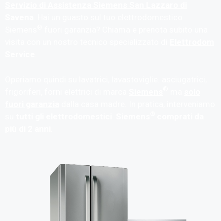
Servizio di Assistenza Siemens San Lazzaro di
Savena
. Hai un guasto sul tuo elettrodomestico
®
Siemens
fuori garanzia? Chiama e prenota subito una
visita con un nostro tecnico specializzato di
Elettrodom
Service
.
Operiamo quindi su lavatrici, lavastoviglie. asciugatrici,
®
frigoriferi, forni elettrici di marca
Siemens
ma
solo
fuori garanzia
dalla casa madre. In pratica, interveniamo
®
su
tutti gli elettrodomestici Siemens
comprati da
più di 2 anni
.