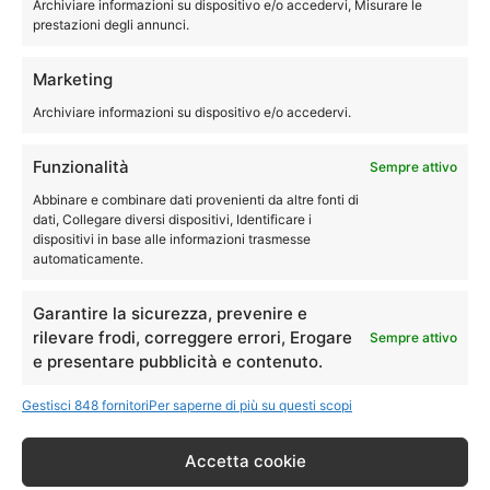
Archiviare informazioni su dispositivo e/o accedervi, Misurare le
ricambi con garanzia di un anno.
prestazioni degli annunci.
Tecnici specializzati con esperienza per assistenza,
Marketing
riparazione, manutenzione e pulizia della asciugatrice
Archiviare informazioni su dispositivo e/o accedervi.
®
Siemens
.
Siamo quindi disponibili a eseguire le riparazioni della tua
Funzionalità
Sempre attivo
asciugatrice direttamente a domicilio.
Abbinare e combinare dati provenienti da altre fonti di
dati, Collegare diversi dispositivi, Identificare i
dispositivi in base alle informazioni trasmesse
051-0040244
automaticamente.
Garantire la sicurezza, prevenire e
rilevare frodi, correggere errori, Erogare
Sempre attivo
Assistenza Siemens San Lazzaro
e presentare pubblicità e contenuto.
di Savena lavastoviglie
Gestisci 848 fornitori
Per saperne di più su questi scopi
Accetta cookie