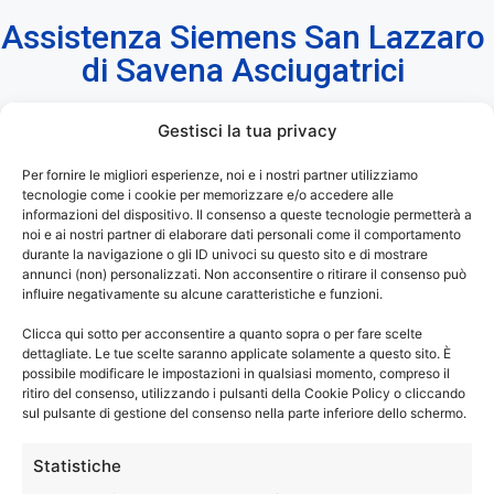
Assistenza Siemens San Lazzaro
di Savena Asciugatrici
Gestisci la tua privacy
Assistenza Siemens San Lazzaro di Savena
–
Per fornire le migliori esperienze, noi e i nostri partner utilizziamo
tecnologie come i cookie per memorizzare e/o accedere alle
Riparazioni Asciugatrici Fuori Garanzia.
informazioni del dispositivo. Il consenso a queste tecnologie permetterà a
noi e ai nostri partner di elaborare dati personali come il comportamento
®
La tua asciugatrice Siemens
ti dà dei problemi? Non
durante la navigazione o gli ID univoci su questo sito e di mostrare
annunci (non) personalizzati. Non acconsentire o ritirare il consenso può
asciuga più come una volta? I programmi di asciugatura
influire negativamente su alcune caratteristiche e funzioni.
durano troppo? Hai bisogno di una manutenzione sulla tua
Clicca qui sotto per acconsentire a quanto sopra o per fare scelte
asciugatrice?
dettagliate. Le tue scelte saranno applicate solamente a questo sito. È
Chiama e prenota un tecnico specializzato di Elettrodom
possibile modificare le impostazioni in qualsiasi momento, compreso il
Service, per riparazione o assistenza sulla tua asciugatrice
ritiro del consenso, utilizzando i pulsanti della Cookie Policy o cliccando
sul pulsante di gestione del consenso nella parte inferiore dello schermo.
®
di marca Siemens
.
Statistiche
®
Assistenza Siemens San Lazzaro di Savena
solo con