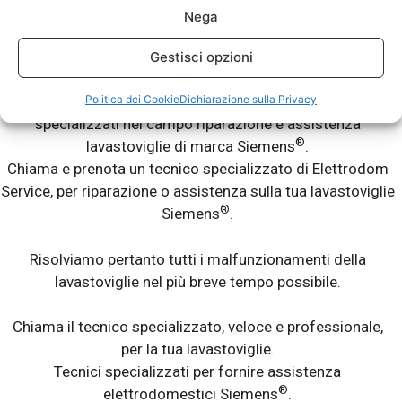
Assistenza Siemens San Lazzaro di Savena
–
Nega
Riparazioni Lavastoviglie Fuori Garanzia.
Gestisci opzioni
®
La tua lavastoviglie Siemens
ti da dei problemi? Non lava
Politica dei Cookie
Dichiarazione sulla Privacy
bene? Lascia le stoviglie sporche? Abbiamo tecnici
specializzati nel campo riparazione e assistenza
®
lavastoviglie di marca Siemens
.
Chiama e prenota un tecnico specializzato di Elettrodom
Service, per riparazione o assistenza sulla tua lavastoviglie
®
Siemens
.
Risolviamo pertanto tutti i malfunzionamenti della
lavastoviglie nel più breve tempo possibile.
Chiama il tecnico specializzato, veloce e professionale,
per la tua lavastoviglie.
Tecnici specializzati per fornire assistenza
®
elettrodomestici Siemens
.