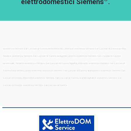
elettrodomestici Siemens
.
assistenza Siemens San Lazzaro di Savena elettrodomestici, chiama la assistenza Siemens San Lazzaro di Savena lavatrici,
forniamo assistenza Siemens San Lazzaro di Savena asciugatrici, prenota assistenza Siemens San Lazzaro di Savena
lavastoviglie, forniamo assistenza Siemens San Lazzaro di Savena frigoriferi, intervento assistenza Siemens San Lazzaro di
Savena forno elettrico, pronto intervento assistenza Siemens San Lazzaro di Savena, riparazione e assistenza Siemens San
Lazzaro di Savena, interventi di assistenza Siemens San Lazzaro di Savena, ricambi originale in assistenza Siemens San
Lazzaro di Savena, assistenza Siemens San Lazzaro di Savena