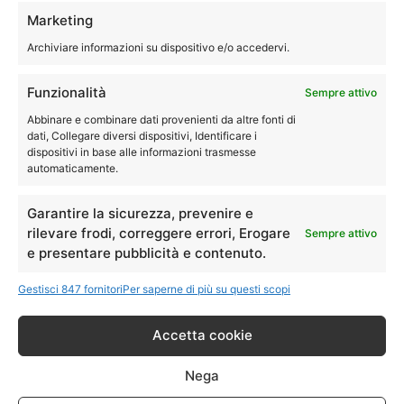
Tecnici specializzati con esperienza per assistenza,
Marketing
riparazione, manutenzione e pulizia della asciugatrice
Archiviare informazioni su dispositivo e/o accedervi.
®
Siemens
.
Siamo quindi disponibili a eseguire le riparazioni della tua
Funzionalità
Sempre attivo
asciugatrice direttamente a domicilio.
Abbinare e combinare dati provenienti da altre fonti di
dati, Collegare diversi dispositivi, Identificare i
dispositivi in base alle informazioni trasmesse
051-0040244
automaticamente.
Garantire la sicurezza, prevenire e
rilevare frodi, correggere errori, Erogare
Sempre attivo
Assistenza Siemens Galliera
e presentare pubblicità e contenuto.
lavastoviglie
Gestisci 847 fornitori
Per saperne di più su questi scopi
Accetta cookie
Assistenza Siemens Galliera
– Riparazioni
Nega
Lavastoviglie Fuori Garanzia.