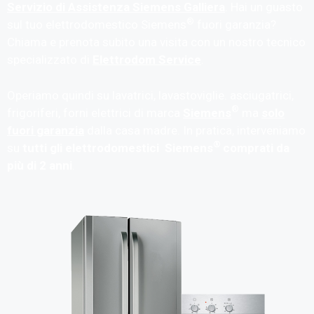
Servizio di Assistenza Siemens Galliera
. Hai un guasto
®
sul tuo elettrodomestico Siemens
fuori garanzia?
Chiama e prenota subito una visita con un nostro tecnico
specializzato di
Elettrodom Service
.
Operiamo quindi su lavatrici, lavastoviglie. asciugatrici,
®
frigoriferi, forni elettrici di marca
Siemens
ma
solo
fuori garanzia
dalla casa madre. In pratica, interveniamo
®
su
tutti gli elettrodomestici Siemens
comprati da
più di 2 anni
.