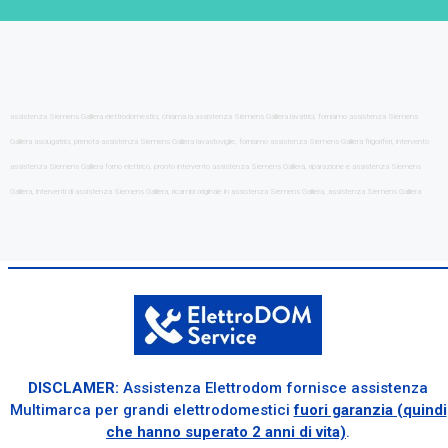
assistenza Siemens Galliera elettrodomestici, chiama la assistenza Siemens Galliera lavatrici, forniamo assistenza Siemens
Galliera asciugatrici, prenota assistenza Siemens Galliera lavastoviglie, forniamo assistenza Siemens Galliera frigoriferi, intervento
assistenza Siemens Galliera forno elettrico, pronto intervento assistenza Siemens Galliera, riparazione e assistenza Siemens
Galliera, interventi di assistenza Siemens Galliera, ricambi originale in assistenza Siemens Galliera, assistenza Siemens Galliera
DISCLAMER:
Assistenza Elettrodom fornisce assistenza
Multimarca per grandi elettrodomestici
fuori garanzia (quindi
che hanno superato 2 anni di vita)
.