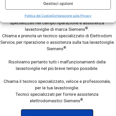
Gestisci opzioni
®
La tua lavastoviglie Siemens
ti da dei problemi? Non lava
Politica dei Cookie
Dichiarazione sulla Privacy
bene? Lascia le stoviglie sporche? Abbiamo tecnici
specializzati nel campo riparazione e assistenza
®
lavastoviglie di marca Siemens
.
Chiama e prenota un tecnico specializzato di Elettrodom
Service, per riparazione o assistenza sulla tua lavastoviglie
®
Siemens
.
Risolviamo pertanto tutti i malfunzionamenti della
lavastoviglie nel più breve tempo possibile.
Chiama il tecnico specializzato, veloce e professionale,
per la tua lavastoviglie.
Tecnici specializzati per fornire assistenza
®
elettrodomestici Siemens
.