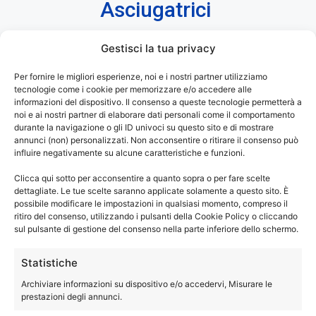
Asciugatrici
Gestisci la tua privacy
Assistenza Siemens Galliera
– Riparazioni
Per fornire le migliori esperienze, noi e i nostri partner utilizziamo
tecnologie come i cookie per memorizzare e/o accedere alle
Asciugatrici Fuori Garanzia.
informazioni del dispositivo. Il consenso a queste tecnologie permetterà a
noi e ai nostri partner di elaborare dati personali come il comportamento
®
La tua asciugatrice Siemens
ti dà dei problemi? Non
durante la navigazione o gli ID univoci su questo sito e di mostrare
annunci (non) personalizzati. Non acconsentire o ritirare il consenso può
asciuga più come una volta? I programmi di asciugatura
influire negativamente su alcune caratteristiche e funzioni.
durano troppo? Hai bisogno di una manutenzione sulla tua
Clicca qui sotto per acconsentire a quanto sopra o per fare scelte
asciugatrice?
dettagliate. Le tue scelte saranno applicate solamente a questo sito. È
Chiama e prenota un tecnico specializzato di Elettrodom
possibile modificare le impostazioni in qualsiasi momento, compreso il
Service, per riparazione o assistenza sulla tua asciugatrice
ritiro del consenso, utilizzando i pulsanti della Cookie Policy o cliccando
sul pulsante di gestione del consenso nella parte inferiore dello schermo.
®
di marca Siemens
.
Statistiche
®
Assistenza Siemens Galliera
solo con ricambi con
Archiviare informazioni su dispositivo e/o accedervi, Misurare le
garanzia di un anno.
prestazioni degli annunci.