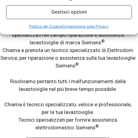
Riparazioni Lavastoviglie Fuori Garanzia.
Gestisci opzioni
®
La tua lavastoviglie Siemens
ti da dei problemi? Non lava
Politica dei Cookie
Dichiarazione sulla Privacy
bene? Lascia le stoviglie sporche? Abbiamo tecnici
specializzati nel campo riparazione e assistenza
®
lavastoviglie di marca Siemens
.
Chiama e prenota un tecnico specializzato di Elettrodom
Service, per riparazione o assistenza sulla tua lavastoviglie
®
Siemens
.
Risolviamo pertanto tutti i malfunzionamenti della
lavastoviglie nel più breve tempo possibile.
Chiama il tecnico specializzato, veloce e professionale,
per la tua lavastoviglie.
Tecnici specializzati per fornire assistenza
®
elettrodomestici Siemens
.