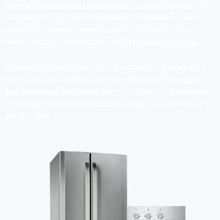
Servizio di Assistenza Siemens Castello d’Argile
. Hai
®
un guasto sul tuo elettrodomestico Siemens
fuori
garanzia? Chiama e prenota subito una visita con un
nostro tecnico specializzato di
Elettrodom Service
.
Operiamo quindi su lavatrici, lavastoviglie. asciugatrici,
®
frigoriferi, forni elettrici di marca
Siemens
ma
solo
fuori garanzia
dalla casa madre. In pratica, interveniamo
®
su
tutti gli elettrodomestici Siemens
comprati da
più di 2 anni
.