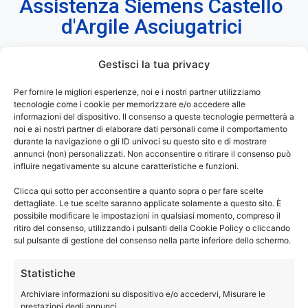
Assistenza Siemens Castello
d'Argile Asciugatrici
Gestisci la tua privacy
Assistenza Siemens Castello d’Argile
–
Per fornire le migliori esperienze, noi e i nostri partner utilizziamo
tecnologie come i cookie per memorizzare e/o accedere alle
Riparazioni Asciugatrici Fuori Garanzia.
informazioni del dispositivo. Il consenso a queste tecnologie permetterà a
noi e ai nostri partner di elaborare dati personali come il comportamento
®
La tua asciugatrice Siemens
ti dà dei problemi? Non
durante la navigazione o gli ID univoci su questo sito e di mostrare
annunci (non) personalizzati. Non acconsentire o ritirare il consenso può
asciuga più come una volta? I programmi di asciugatura
influire negativamente su alcune caratteristiche e funzioni.
durano troppo? Hai bisogno di una manutenzione sulla tua
Clicca qui sotto per acconsentire a quanto sopra o per fare scelte
asciugatrice?
dettagliate. Le tue scelte saranno applicate solamente a questo sito. È
Chiama e prenota un tecnico specializzato di Elettrodom
possibile modificare le impostazioni in qualsiasi momento, compreso il
Service, per riparazione o assistenza sulla tua asciugatrice
ritiro del consenso, utilizzando i pulsanti della Cookie Policy o cliccando
sul pulsante di gestione del consenso nella parte inferiore dello schermo.
®
di marca Siemens
.
Statistiche
®
Assistenza Siemens Castello d’Argile
solo con ricambi
Archiviare informazioni su dispositivo e/o accedervi, Misurare le
con garanzia di un anno.
prestazioni degli annunci.