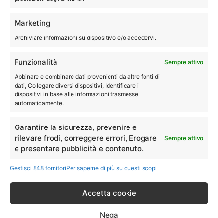
Tecnici specializzati con esperienza per assistenza,
Marketing
riparazione, manutenzione e pulizia della asciugatrice
Archiviare informazioni su dispositivo e/o accedervi.
®
Siemens
.
Siamo quindi disponibili a eseguire le riparazioni della tua
Funzionalità
Sempre attivo
asciugatrice direttamente a domicilio.
Abbinare e combinare dati provenienti da altre fonti di
dati, Collegare diversi dispositivi, Identificare i
dispositivi in base alle informazioni trasmesse
051-0040244
automaticamente.
Garantire la sicurezza, prevenire e
rilevare frodi, correggere errori, Erogare
Sempre attivo
Assistenza Siemens Castello
e presentare pubblicità e contenuto.
d'Argile lavastoviglie
Gestisci 848 fornitori
Per saperne di più su questi scopi
Accetta cookie
Assistenza Siemens Castello d’Argile
–
Nega