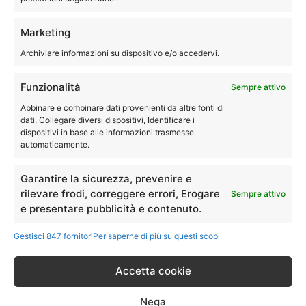
Tecnici specializzati con esperienza per assistenza,
Marketing
riparazione, manutenzione e pulizia della asciugatrice
Archiviare informazioni su dispositivo e/o accedervi.
®
Siemens
.
Siamo quindi disponibili a eseguire le riparazioni della tua
Funzionalità
Sempre attivo
asciugatrice direttamente a domicilio.
Abbinare e combinare dati provenienti da altre fonti di
dati, Collegare diversi dispositivi, Identificare i
dispositivi in base alle informazioni trasmesse
051-0040244
automaticamente.
Garantire la sicurezza, prevenire e
rilevare frodi, correggere errori, Erogare
Sempre attivo
Assistenza Siemens Castel San
e presentare pubblicità e contenuto.
Pietro lavastoviglie
Gestisci 847 fornitori
Per saperne di più su questi scopi
Accetta cookie
Assistenza Siemens Castel San Pietro
–
Nega