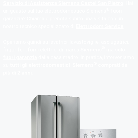
Servizio di Assistenza Siemens Castel San Pietro
. Hai
®
un guasto sul tuo elettrodomestico Siemens
fuori
garanzia? Chiama e prenota subito una visita con un
nostro tecnico specializzato di
Elettrodom Service
.
Operiamo quindi su lavatrici, lavastoviglie. asciugatrici,
®
frigoriferi, forni elettrici di marca
Siemens
ma
solo
fuori garanzia
dalla casa madre. In pratica, interveniamo
®
su
tutti gli elettrodomestici Siemens
comprati da
più di 2 anni
.