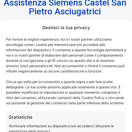
Assistenza Siemens Castel San
Pietro Asciugatrici
Gestisci la tua privacy
Assistenza Siemens Castel San Pietro
–
Per fornire le migliori esperienze, noi e i nostri partner utilizziamo
tecnologie come i cookie per memorizzare e/o accedere alle
Riparazioni Asciugatrici Fuori Garanzia.
informazioni del dispositivo. Il consenso a queste tecnologie permetterà a
noi e ai nostri partner di elaborare dati personali come il comportamento
®
La tua asciugatrice Siemens
ti dà dei problemi? Non
durante la navigazione o gli ID univoci su questo sito e di mostrare
annunci (non) personalizzati. Non acconsentire o ritirare il consenso può
asciuga più come una volta? I programmi di asciugatura
influire negativamente su alcune caratteristiche e funzioni.
durano troppo? Hai bisogno di una manutenzione sulla tua
Clicca qui sotto per acconsentire a quanto sopra o per fare scelte
asciugatrice?
dettagliate. Le tue scelte saranno applicate solamente a questo sito. È
Chiama e prenota un tecnico specializzato di Elettrodom
possibile modificare le impostazioni in qualsiasi momento, compreso il
Service, per riparazione o assistenza sulla tua asciugatrice
ritiro del consenso, utilizzando i pulsanti della Cookie Policy o cliccando
sul pulsante di gestione del consenso nella parte inferiore dello schermo.
®
di marca Siemens
.
Statistiche
®
Assistenza Siemens Castel San Pietro
solo con
Archiviare informazioni su dispositivo e/o accedervi, Misurare le
ricambi con garanzia di un anno.
prestazioni degli annunci.