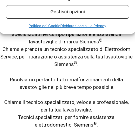
Riparazioni Lavastoviglie Fuori Garanzia.
Gestisci opzioni
®
La tua lavastoviglie Siemens
ti da dei problemi? Non lava
Politica dei Cookie
Dichiarazione sulla Privacy
bene? Lascia le stoviglie sporche? Abbiamo tecnici
specializzati nel campo riparazione e assistenza
®
lavastoviglie di marca Siemens
.
Chiama e prenota un tecnico specializzato di Elettrodom
Service, per riparazione o assistenza sulla tua lavastoviglie
®
Siemens
.
Risolviamo pertanto tutti i malfunzionamenti della
lavastoviglie nel più breve tempo possibile.
Chiama il tecnico specializzato, veloce e professionale,
per la tua lavastoviglie.
Tecnici specializzati per fornire assistenza
®
elettrodomestici Siemens
.