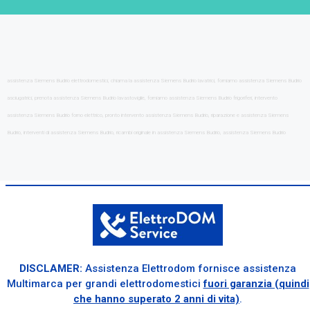
assistenza Siemens Budrio elettrodomestici, chiama la assistenza Siemens Budrio lavatrici, forniamo assistenza Siemens Budrio
asciugatrici, prenota assistenza Siemens Budrio lavastoviglie, forniamo assistenza Siemens Budrio frigoriferi, intervento
assistenza Siemens Budrio forno elettrico, pronto intervento assistenza Siemens Budrio, riparazione e assistenza Siemens
Budrio, interventi di assistenza Siemens Budrio, ricambi originale in assistenza Siemens Budrio, assistenza Siemens Budrio
DISCLAMER:
Assistenza Elettrodom fornisce assistenza
Multimarca per grandi elettrodomestici
fuori garanzia (quindi
che hanno superato 2 anni di vita)
.