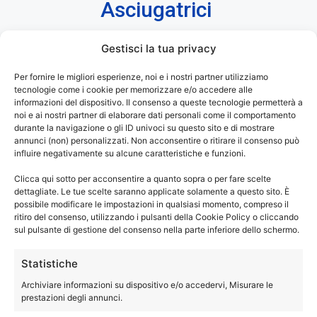
Asciugatrici
Gestisci la tua privacy
Assistenza Siemens Budrio
– Riparazioni
Per fornire le migliori esperienze, noi e i nostri partner utilizziamo
tecnologie come i cookie per memorizzare e/o accedere alle
Asciugatrici Fuori Garanzia.
informazioni del dispositivo. Il consenso a queste tecnologie permetterà a
noi e ai nostri partner di elaborare dati personali come il comportamento
®
La tua asciugatrice Siemens
ti dà dei problemi? Non
durante la navigazione o gli ID univoci su questo sito e di mostrare
annunci (non) personalizzati. Non acconsentire o ritirare il consenso può
asciuga più come una volta? I programmi di asciugatura
influire negativamente su alcune caratteristiche e funzioni.
durano troppo? Hai bisogno di una manutenzione sulla tua
Clicca qui sotto per acconsentire a quanto sopra o per fare scelte
asciugatrice?
dettagliate. Le tue scelte saranno applicate solamente a questo sito. È
Chiama e prenota un tecnico specializzato di Elettrodom
possibile modificare le impostazioni in qualsiasi momento, compreso il
Service, per riparazione o assistenza sulla tua asciugatrice
ritiro del consenso, utilizzando i pulsanti della Cookie Policy o cliccando
sul pulsante di gestione del consenso nella parte inferiore dello schermo.
®
di marca Siemens
.
Statistiche
®
Assistenza Siemens Budrio
solo con ricambi con
Archiviare informazioni su dispositivo e/o accedervi, Misurare le
garanzia di un anno.
prestazioni degli annunci.