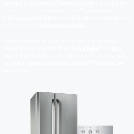
Servizio di Assistenza Siemens Budrio
. Hai un guasto
®
sul tuo elettrodomestico Siemens
fuori garanzia?
Chiama e prenota subito una visita con un nostro tecnico
specializzato di
Elettrodom Service
.
Operiamo quindi su lavatrici, lavastoviglie. asciugatrici,
®
frigoriferi, forni elettrici di marca
Siemens
ma
solo
fuori garanzia
dalla casa madre. In pratica, interveniamo
®
su
tutti gli elettrodomestici Siemens
comprati da
più di 2 anni
.