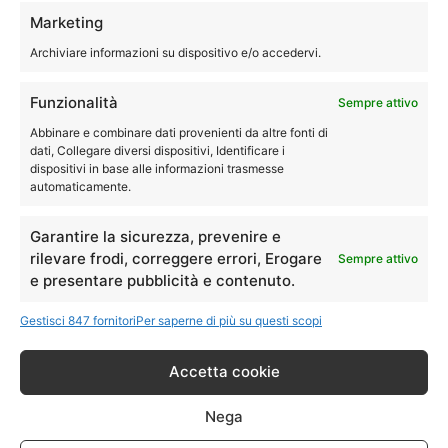
Tecnici specializzati con esperienza per assistenza,
Marketing
riparazione, manutenzione e pulizia della asciugatrice
Archiviare informazioni su dispositivo e/o accedervi.
®
Siemens
.
Siamo quindi disponibili a eseguire le riparazioni della tua
Funzionalità
Sempre attivo
asciugatrice direttamente a domicilio.
Abbinare e combinare dati provenienti da altre fonti di
dati, Collegare diversi dispositivi, Identificare i
dispositivi in base alle informazioni trasmesse
051-0040244
automaticamente.
Garantire la sicurezza, prevenire e
rilevare frodi, correggere errori, Erogare
Sempre attivo
Assistenza Siemens Budrio
e presentare pubblicità e contenuto.
lavastoviglie
Gestisci 847 fornitori
Per saperne di più su questi scopi
Accetta cookie
Assistenza Siemens Budrio
– Riparazioni
Nega
Lavastoviglie Fuori Garanzia.