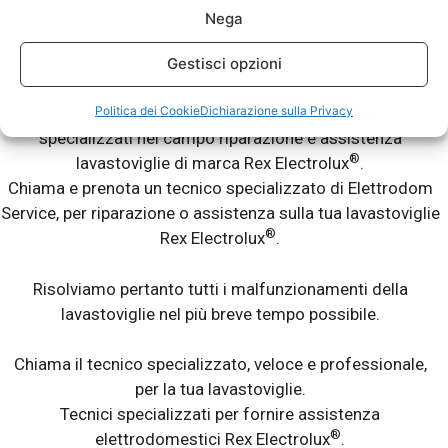
Assistenza Rex Electrolux Castello d’Argile
–
Nega
Riparazioni Lavastoviglie Fuori Garanzia.
Gestisci opzioni
®
La tua lavastoviglie Rex Electrolux
ti da dei problemi? Non
Politica dei Cookie
Dichiarazione sulla Privacy
lava bene? Lascia le stoviglie sporche? Abbiamo tecnici
specializzati nel campo riparazione e assistenza
®
lavastoviglie di marca Rex Electrolux
.
Chiama e prenota un tecnico specializzato di Elettrodom
Service, per riparazione o assistenza sulla tua lavastoviglie
®
Rex Electrolux
.
Risolviamo pertanto tutti i malfunzionamenti della
lavastoviglie nel più breve tempo possibile.
Chiama il tecnico specializzato, veloce e professionale,
per la tua lavastoviglie.
Tecnici specializzati per fornire assistenza
®
elettrodomestici Rex Electrolux
.