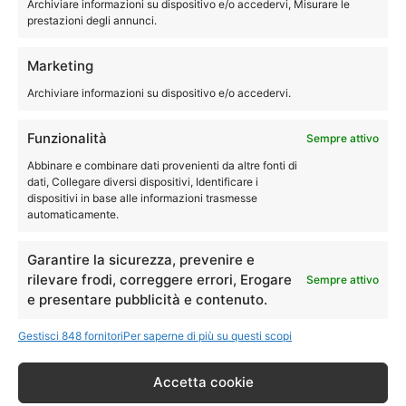
Archiviare informazioni su dispositivo e/o accedervi, Misurare le
ricambi con garanzia di un anno.
prestazioni degli annunci.
Tecnici specializzati con esperienza per assistenza,
Marketing
riparazione, manutenzione e pulizia della asciugatrice Rex
Archiviare informazioni su dispositivo e/o accedervi.
®
Electrolux
.
Siamo quindi disponibili a eseguire le riparazioni della tua
Funzionalità
Sempre attivo
asciugatrice direttamente a domicilio.
Abbinare e combinare dati provenienti da altre fonti di
dati, Collegare diversi dispositivi, Identificare i
dispositivi in base alle informazioni trasmesse
051-0040244
automaticamente.
Garantire la sicurezza, prevenire e
rilevare frodi, correggere errori, Erogare
Sempre attivo
Assistenza Rex Electrolux
e presentare pubblicità e contenuto.
Castello d'Argile lavastoviglie
Gestisci 848 fornitori
Per saperne di più su questi scopi
Accetta cookie