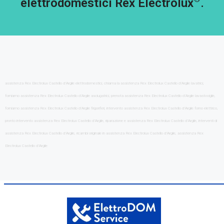
elettrodomestici Rex Electrolux
.
assistenza Rex Electrolux Castello d’Argile elettrodomestici, chiama la assistenza Rex Electrolux Castello d’Argile lavatrici,
forniamo assistenza Rex Electrolux Castello d’Argile asciugatrici, prenota assistenza Rex Electrolux Castello d’Argile lavastoviglie,
forniamo assistenza Rex Electrolux Castello d’Argile frigoriferi, intervento assistenza Rex Electrolux Castello d’Argile forno elettrico,
pronto intervento assistenza Rex Electrolux Castello d’Argile, riparazione e assistenza Rex Electrolux Castello d’Argile, interventi di
assistenza Rex Electrolux Castello d’Argile, ricambi originale in assistenza Rex Electrolux Castello d’Argile, assistenza Rex
Electrolux Castello d’Argile