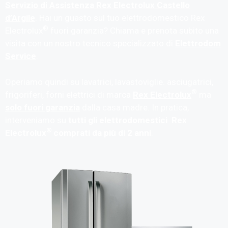
Servizio di Assistenza Rex Electrolux Castello
d’Argile
. Hai un guasto sul tuo elettrodomestico Rex
®
Electrolux
fuori garanzia? Chiama e prenota subito una
visita con un nostro tecnico specializzato di
Elettrodom
Service
.
Operiamo quindi su lavatrici, lavastoviglie. asciugatrici,
®
frigoriferi, forni elettrici di marca
Rex Electrolux
ma
solo fuori garanzia
dalla casa madre. In pratica,
interveniamo su
tutti gli elettrodomestici Rex
®
Electrolux
comprati da più di 2 anni
.