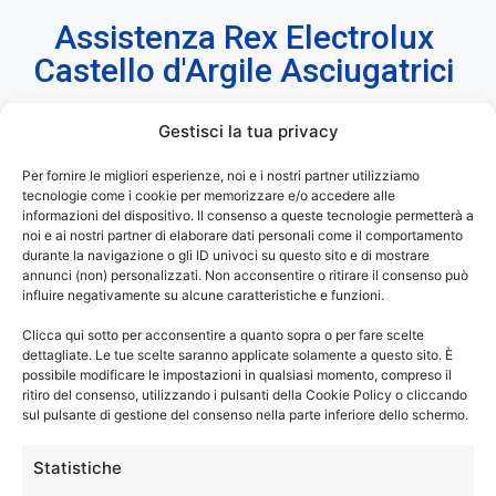
Assistenza Rex Electrolux
Castello d'Argile Asciugatrici
Gestisci la tua privacy
Assistenza Rex Electrolux Castello d’Argile
–
Per fornire le migliori esperienze, noi e i nostri partner utilizziamo
tecnologie come i cookie per memorizzare e/o accedere alle
Riparazioni Asciugatrici Fuori Garanzia.
informazioni del dispositivo. Il consenso a queste tecnologie permetterà a
noi e ai nostri partner di elaborare dati personali come il comportamento
®
La tua asciugatrice Rex Electrolux
ti dà dei problemi? Non
durante la navigazione o gli ID univoci su questo sito e di mostrare
annunci (non) personalizzati. Non acconsentire o ritirare il consenso può
asciuga più come una volta? I programmi di asciugatura
influire negativamente su alcune caratteristiche e funzioni.
durano troppo? Hai bisogno di una manutenzione sulla tua
Clicca qui sotto per acconsentire a quanto sopra o per fare scelte
asciugatrice?
dettagliate. Le tue scelte saranno applicate solamente a questo sito. È
Chiama e prenota un tecnico specializzato di Elettrodom
possibile modificare le impostazioni in qualsiasi momento, compreso il
Service, per riparazione o assistenza sulla tua asciugatrice
ritiro del consenso, utilizzando i pulsanti della Cookie Policy o cliccando
sul pulsante di gestione del consenso nella parte inferiore dello schermo.
®
di marca Rex Electrolux
.
Statistiche
®
Assistenza Rex Electrolux Castello d’Argile
solo con