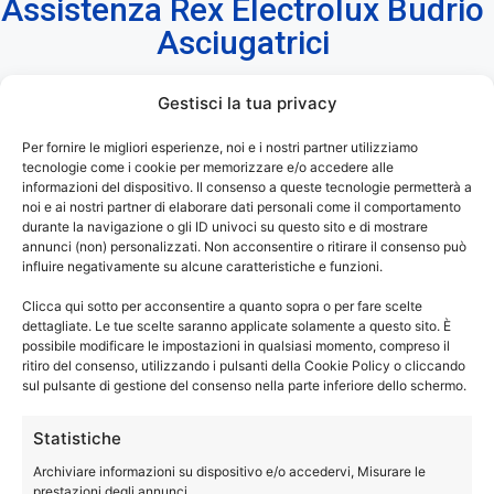
Assistenza Rex Electrolux Budrio
Asciugatrici
Gestisci la tua privacy
Assistenza Rex Electrolux Budrio
– Riparazioni
Per fornire le migliori esperienze, noi e i nostri partner utilizziamo
tecnologie come i cookie per memorizzare e/o accedere alle
Asciugatrici Fuori Garanzia.
informazioni del dispositivo. Il consenso a queste tecnologie permetterà a
noi e ai nostri partner di elaborare dati personali come il comportamento
®
La tua asciugatrice Rex Electrolux
ti dà dei problemi? Non
durante la navigazione o gli ID univoci su questo sito e di mostrare
annunci (non) personalizzati. Non acconsentire o ritirare il consenso può
asciuga più come una volta? I programmi di asciugatura
influire negativamente su alcune caratteristiche e funzioni.
durano troppo? Hai bisogno di una manutenzione sulla tua
Clicca qui sotto per acconsentire a quanto sopra o per fare scelte
asciugatrice?
dettagliate. Le tue scelte saranno applicate solamente a questo sito. È
Chiama e prenota un tecnico specializzato di Elettrodom
possibile modificare le impostazioni in qualsiasi momento, compreso il
Service, per riparazione o assistenza sulla tua asciugatrice
ritiro del consenso, utilizzando i pulsanti della Cookie Policy o cliccando
sul pulsante di gestione del consenso nella parte inferiore dello schermo.
®
di marca Rex Electrolux
.
Statistiche
®
Assistenza Rex Electrolux Budrio
solo con ricambi
Archiviare informazioni su dispositivo e/o accedervi, Misurare le
con garanzia di un anno.
prestazioni degli annunci.