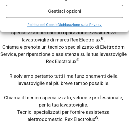
Lavastoviglie Fuori Garanzia.
Gestisci opzioni
®
La tua lavastoviglie Rex Electrolux
ti da dei problemi? Non
Politica dei Cookie
Dichiarazione sulla Privacy
lava bene? Lascia le stoviglie sporche? Abbiamo tecnici
specializzati nel campo riparazione e assistenza
®
lavastoviglie di marca Rex Electrolux
.
Chiama e prenota un tecnico specializzato di Elettrodom
Service, per riparazione o assistenza sulla tua lavastoviglie
®
Rex Electrolux
.
Risolviamo pertanto tutti i malfunzionamenti della
lavastoviglie nel più breve tempo possibile.
Chiama il tecnico specializzato, veloce e professionale,
per la tua lavastoviglie.
Tecnici specializzati per fornire assistenza
®
elettrodomestici Rex Electrolux
.