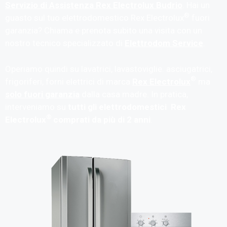
Servizio di Assistenza Rex Electrolux Budrio
. Hai un
®
guasto sul tuo elettrodomestico Rex Electrolux
fuori
garanzia? Chiama e prenota subito una visita con un
nostro tecnico specializzato di
Elettrodom Service
.
Operiamo quindi su lavatrici, lavastoviglie. asciugatrici,
®
frigoriferi, forni elettrici di marca
Rex Electrolux
ma
solo fuori garanzia
dalla casa madre. In pratica,
interveniamo su
tutti gli elettrodomestici Rex
®
Electrolux
comprati da più di 2 anni
.