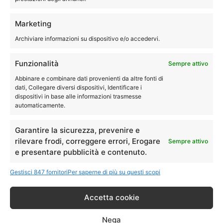
Tecnici specializzati con esperienza per assistenza,
Marketing
riparazione, manutenzione e pulizia della asciugatrice Rex
Archiviare informazioni su dispositivo e/o accedervi.
®
Electrolux
.
Siamo quindi disponibili a eseguire le riparazioni della tua
Funzionalità
Sempre attivo
asciugatrice direttamente a domicilio.
Abbinare e combinare dati provenienti da altre fonti di
dati, Collegare diversi dispositivi, Identificare i
dispositivi in base alle informazioni trasmesse
051-0040244
automaticamente.
Garantire la sicurezza, prevenire e
rilevare frodi, correggere errori, Erogare
Sempre attivo
Assistenza Rex Electrolux Budrio
e presentare pubblicità e contenuto.
lavastoviglie
Gestisci 847 fornitori
Per saperne di più su questi scopi
Accetta cookie
Assistenza Rex Electrolux Budrio
– Riparazioni
Nega