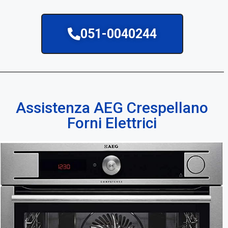
051-0040244
Assistenza AEG Crespellano
Forni Elettrici