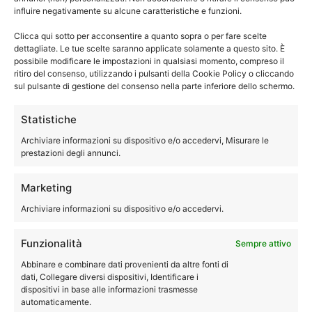
influire negativamente su alcune caratteristiche e funzioni.
051-0040244
Clicca qui sotto per acconsentire a quanto sopra o per fare scelte
dettagliate. Le tue scelte saranno applicate solamente a questo sito. È
possibile modificare le impostazioni in qualsiasi momento, compreso il
ritiro del consenso, utilizzando i pulsanti della Cookie Policy o cliccando
Assistenza AEG Crespellano
sul pulsante di gestione del consenso nella parte inferiore dello schermo.
lavastoviglie
Statistiche
Archiviare informazioni su dispositivo e/o accedervi, Misurare le
prestazioni degli annunci.
Marketing
Archiviare informazioni su dispositivo e/o accedervi.
Funzionalità
Sempre attivo
Abbinare e combinare dati provenienti da altre fonti di
dati, Collegare diversi dispositivi, Identificare i
dispositivi in base alle informazioni trasmesse
automaticamente.