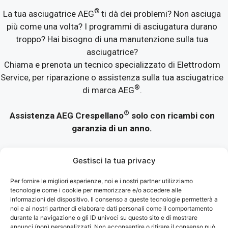
®
La tua asciugatrice AEG
ti dà dei problemi? Non asciuga
più come una volta? I programmi di asciugatura durano
troppo? Hai bisogno di una manutenzione sulla tua
asciugatrice?
Chiama e prenota un tecnico specializzato di Elettrodom
Service, per riparazione o assistenza sulla tua asciugatrice
®
di marca AEG
.
®
Assistenza AEG Crespellano
solo con ricambi con
garanzia di un anno.
Tecnici specializzati con esperienza per assistenza,
Gestisci la tua privacy
riparazione, manutenzione e pulizia della asciugatrice
®
AEG
.
Per fornire le migliori esperienze, noi e i nostri partner utilizziamo
tecnologie come i cookie per memorizzare e/o accedere alle
Siamo quindi disponibili a eseguire le riparazioni della tua
informazioni del dispositivo. Il consenso a queste tecnologie permetterà a
asciugatrice direttamente a domicilio.
noi e ai nostri partner di elaborare dati personali come il comportamento
durante la navigazione o gli ID univoci su questo sito e di mostrare
annunci (non) personalizzati. Non acconsentire o ritirare il consenso può