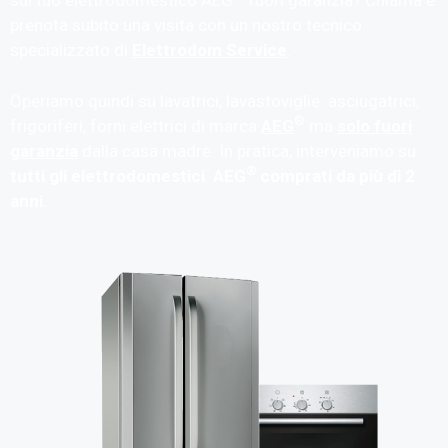
sul tuo elettrodomestico AEG
fuori garanzia? Chiama e
prenota subito una visita con un nostro tecnico
specializzato di
Elettrodom Service
.
Operiamo quindi su lavatrici, lavastoviglie. asciugatrici,
®
frigoriferi, forni elettrici di marca
AEG
ma
solo fuori
garanzia
dalla casa madre. In pratica, interveniamo su
®
tutti gli elettrodomestici AEG
comprati da più di 2
anni
.