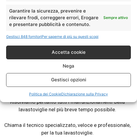
Garantire la sicurezza, prevenire e
Assistenza AEG Crespellano
– Riparazioni
rilevare frodi, correggere errori, Erogare
Sempre attivo
e presentare pubblicità e contenuto.
Lavastoviglie Fuori Garanzia.
Gestisci 848 fornitori
Per saperne di più su questi scopi
®
La tua lavastoviglie AEG
ti da dei problemi? Non lava
bene? Lascia le stoviglie sporche? Abbiamo tecnici
Accetta cookie
specializzati nel campo riparazione e assistenza
®
lavastoviglie di marca AEG
.
Nega
Chiama e prenota un tecnico specializzato di Elettrodom
Service, per riparazione o assistenza sulla tua lavastoviglie
Gestisci opzioni
®
AEG
.
Politica dei Cookie
Dichiarazione sulla Privacy
Risolviamo pertanto tutti i malfunzionamenti della
lavastoviglie nel più breve tempo possibile.
Chiama il tecnico specializzato, veloce e professionale,
per la tua lavastoviglie.